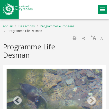
Aller au contenu principal
Fil d'Ariane
Accueil
Des actions
Programmes européens
Programme Life Desman
+
A
-
A
Imprimer
Programme Life
Desman