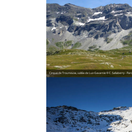
Cirque de Troumouse, vallée de Luz-Gavarnie © C. Sallaberry - Par