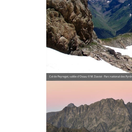
Col de Peyreget, vallée d'Ossau © M. Daviot - Parc national des Pyr