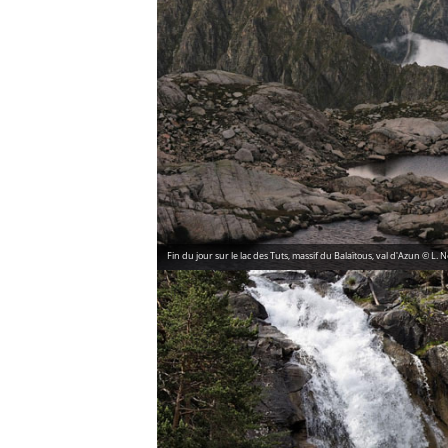
Fin du jour sur le lac des Tuts, massif du Balaïtous, val d'Azun © L.