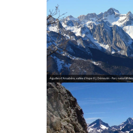
Aiguilles d'Ansabère, vallée d'Aspe © J. Démoulin - Parc national de