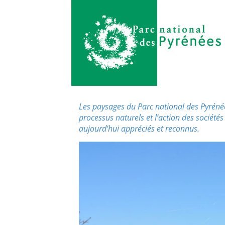
Les paysages du Parc national des Pyréné
processus naturels et l’action des sociétés
aujourd’hui appréciés et reconnus.