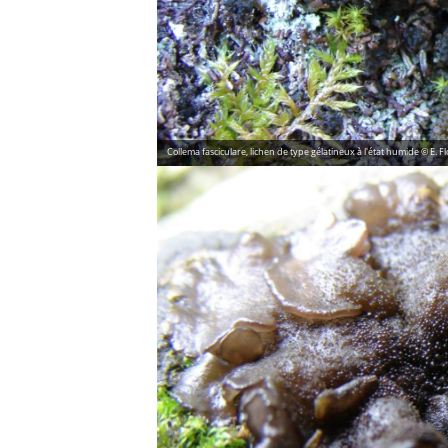
Collema fasciculare, lichen de type gélatineux à l'état humide © E. F