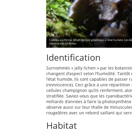
Collema auriforme, lichen de type gélatineux à l'état humide. Les él
national des Pyrénées
Identification
Surnommés « jelly lichen » par les botaniste
changent d’aspect selon l’humidité. Tantôt r
l’état humide, ils sont capables de passer r
(reviviscence). Ceci grâce à une répartition
cellules champignon qu’ils renferment, alor
stratifiée. Saviez-vous que les cyanobactéri
milliards d’années à faire la photosynthèse
observe aussi sur leur thalle de minuscule
rougeâtres avec un rebord saillant qui serv
Habitat