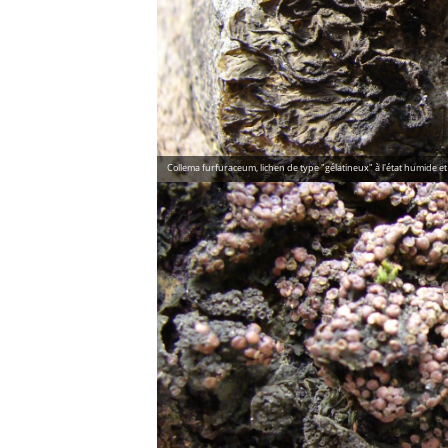
Collema furfuraceum, lichen de type "gélatineux" à l'état humide et c