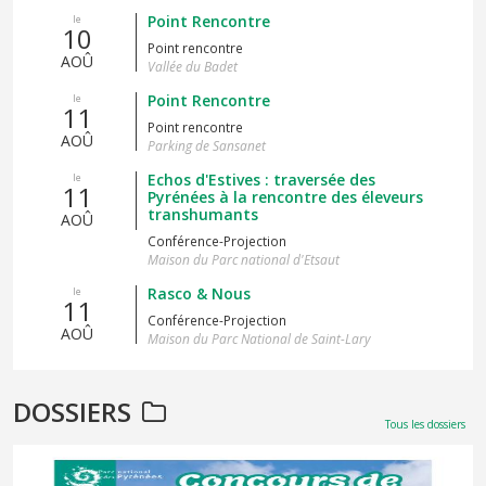
Point Rencontre
le
10
Point rencontre
AOÛ
Vallée du Badet
Point Rencontre
le
11
Point rencontre
AOÛ
Parking de Sansanet
Echos d'Estives : traversée des
le
11
Pyrénées à la rencontre des éleveurs
transhumants
AOÛ
Conférence-Projection
Maison du Parc national d'Etsaut
Rasco & Nous
le
11
Conférence-Projection
AOÛ
Maison du Parc National de Saint-Lary
DOSSIERS
Tous les dossiers