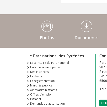
Médiathèque Footer
Photos
Documents
Le Parc national des Pyrénées
Con
Parc
Le territoire du Parc national
Villa
L'établissement public
2 ru
Des instances
BP 7
La charte
650
La réglementation
Marchés publics
Tél :
Actes administratifs
Offres d'emploi
Extranet
E
Demandes d'autorisation