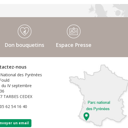
Don bouquetins
Espace Presse
tactez-nous
 National des Pyrénées
 Fould
e du IV septembre
36
07 TARBES CEDEX
 05 62 54 16 40
nvoyer un email