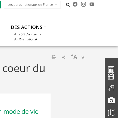
Les parcs nationaux de France
Les parcs nationaux de France
DES ACTIONS
Au côté des acteurs
du Parc national
+
A
-
A
Barre d'
Imprimer
 coeur du
n mode de vie