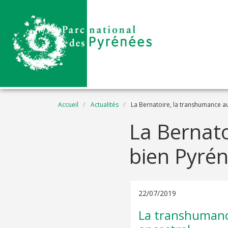
Aller au contenu principal
Fil d'Ariane
Accueil
Actualités
La Bernatoire, la transhumance a
La Bernato
bien Pyré
22/07/2019
La transhumance