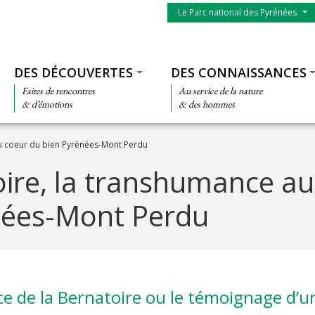
Menu du parc
Le Parc national des Pyrénées
Thématiques
DES DÉCOUVERTES
DES CONNAISSANCES
Faites de rencontres
Au service de la nature
& d’émotions
& des hommes
u coeur du bien Pyrénées-Mont Perdu
ire, la transhumance au
nées-Mont Perdu
 de la Bernatoire ou le témoignage d’u