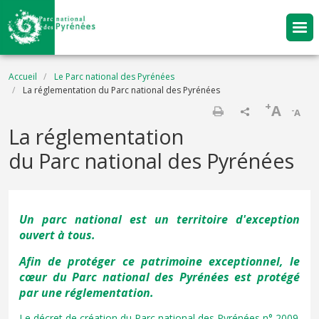
Aller au contenu principal
Fil d'Ariane
Accueil
Le Parc national des Pyrénées
La réglementation du Parc national des Pyrénées
+
A
-
A
Imprimer
La réglementation
du Parc national des Pyrénées
Un parc national est un territoire d'exception
ouvert à tous.
Afin de protéger ce patrimoine exceptionnel, le
cœur du Parc national des Pyrénées est protégé
par une réglementation.
Le décret de création du Parc national des Pyrénées n° 2009