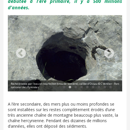
débutée à l'ère primaire, il y a 500 millions
d'années.
Roche érodée par l'eau en tourbillon (trou de sorcière), vallée d'Ossau © C.Verdier - Parc
national des Pyrénées
Dal
A l’ère secondaire, des mers plus ou moins profondes se
sont installées sur les restes complètement érodés d’une
très ancienne chaîne de montagne beaucoup plus vaste, la
chaîne hercynienne. Pendant des dizaines de millions
d’années, elles ont déposé des sédiments.