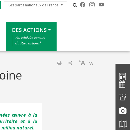
Les parcs nationaux de France
Les parcs nationaux de France
DES ACTIONS
Au côté des acteurs
du Parc national
+
A
-
A
Barre d'
Imprimer
moine
énées œuvre à la
rritoire et à la
 milieu naturel.