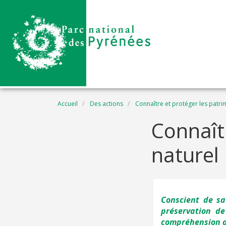
Aller au contenu principal
Fil d'Ariane
Accueil
Des actions
Connaître et protéger les patr
Connaît
naturel
Conscient de sa
préservation de
compréhension de