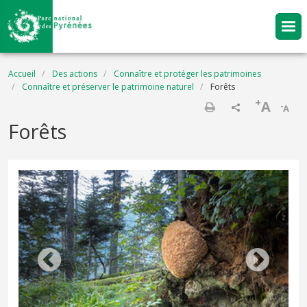
Aller au contenu principal
Fil d'Ariane
Accueil
Des actions
Connaître et protéger les patrimoines
Connaître et préserver le patrimoine naturel
Forêts
+
A
-
A
Imprimer
Forêts