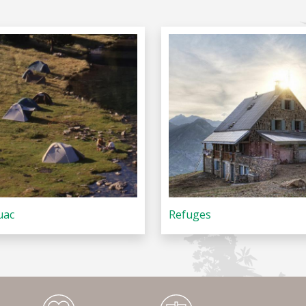
uac
Refuges