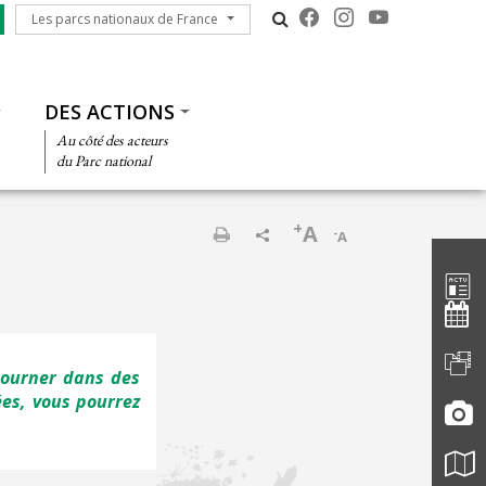
Les parcs nationaux de France
Les parcs nationaux de France
DES ACTIONS
Au côté des acteurs
du Parc national
+
A
-
A
Barre d'
Imprimer
journer dans des
ées, vous pourrez