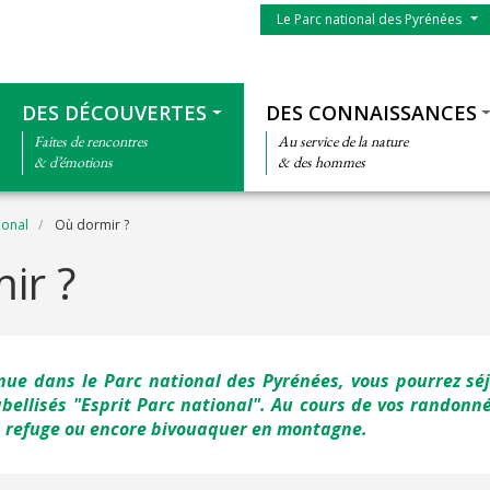
Menu du parc
Le Parc national des Pyrénées
Thématiques
DES DÉCOUVERTES
DES CONNAISSANCES
Faites de rencontres
Au service de la nature
& d’émotions
& des hommes
ional
Où dormir ?
ir ?
enue dans le Parc national des Pyrénées, vous pourrez sé
bellisés "
Esprit Parc national
". Au cours de vos randonn
n refuge ou encore bivouaquer en montagne.