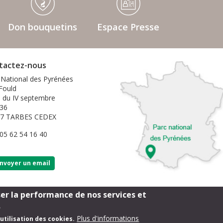
Don bouquetins
Espace Presse
tactez-nous
 National des Pyrénées
 Fould
e du IV septembre
36
07 TARBES CEDEX
 05 62 54 16 40
nvoyer un email
ser la performance de nos services et
Mentions légales
Extranet
Sérolane
.
Plus d'informations
utilisation des cookies.