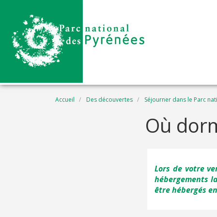
Aller au contenu principal
Fil d'Ariane
Accueil
Des découvertes
Séjourner dans le Parc nat
Où dorm
Lors de votre v
hébergements la
être hébergés e