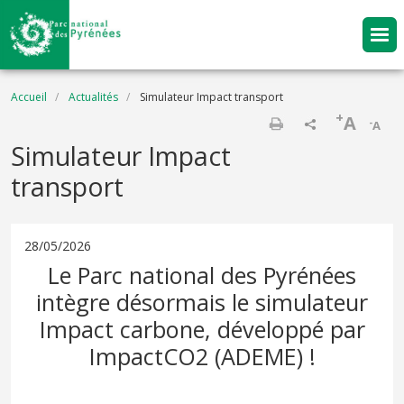
Aller au contenu principal
Fil d'Ariane
Accueil
Actualités
Simulateur Impact transport
+
A
-
A
Imprimer
Simulateur Impact
transport
28/05/2026
Le Parc national des Pyrénées
intègre désormais le simulateur
Impact carbone, développé par
ImpactCO2 (ADEME) !