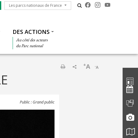
Les parcs nationaux de France
Les parcs nationaux de France
DES ACTIONS
Au côté des acteurs
du Parc national
+
A
-
A
Barre d'
Imprimer
LE
Public : Grand public