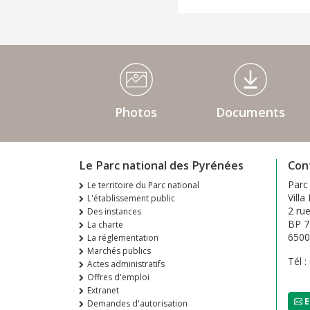
Médiathèque Footer
Photos
Documents
Le Parc national des Pyrénées
Con
Parc
Le territoire du Parc national
Villa
L'établissement public
2 ru
Des instances
BP 7
La charte
650
La réglementation
Marchés publics
Tél :
Actes administratifs
Offres d'emploi
Extranet
E
Demandes d'autorisation