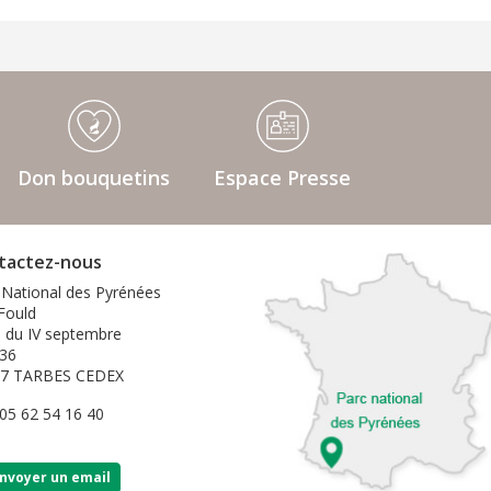
Don bouquetins
Espace Presse
tactez-nous
 National des Pyrénées
 Fould
e du IV septembre
36
07 TARBES CEDEX
 05 62 54 16 40
nvoyer un email