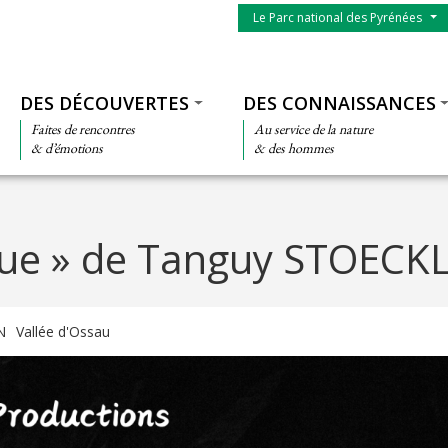
Menu du parc
Le Parc national des Pyrénées
Thématiques
DES DÉCOUVERTES
DES CONNAISSANCES
Faites de rencontres
Au service de la nature
& d’émotions
& des hommes
ue » de Tanguy STOECK
N
Vallée d'Ossau