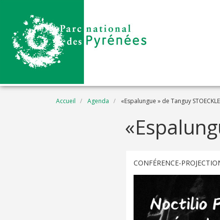
Aller au contenu principal
Fil d'Ariane
Accueil
Agenda
«Espalungue » de Tanguy STOECKLE
«Espalung
CONFÉRENCE-PROJECTIO