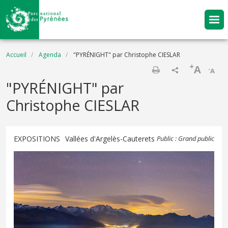
Aller au contenu principal
Fil d'Ariane
Accueil
Agenda
"PYRÉNIGHT" par Christophe CIESLAR
+
A
-
A
Imprimer
"PYRÉNIGHT" par
Christophe CIESLAR
EXPOSITIONS
Vallées d'Argelès-Cauterets
Public : Grand public