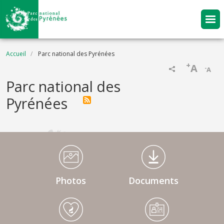
Aller au contenu principal
Fil d'Ariane
Accueil
Parc national des Pyrénées
+
A
-
A
Parc national des
Pyrénées
Médiathèque Footer
Photos
Documents