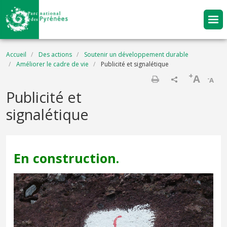
Aller au contenu principal
Fil d'Ariane
Accueil
Des actions
Soutenir un développement durable
Améliorer le cadre de vie
Publicité et signalétique
+
A
-
A
Imprimer
Publicité et
signalétique
En construction.