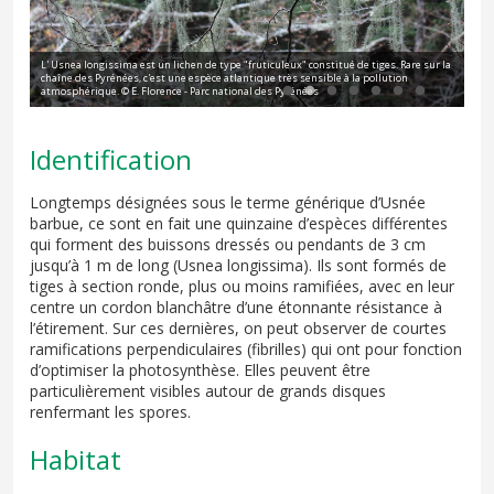
L' Usnea longissima est un lichen de type "fruticuleux" constitué de tiges. Rare sur la
L' 
e
chaîne des Pyrénées, c'est une espèce atlantique très sensible à la pollution
cha
atmosphérique. © E. Florence - Parc national des Pyrénées
atm
Identification
Longtemps désignées sous le terme générique d’Usnée
barbue, ce sont en fait une quinzaine d’espèces différentes
qui forment des buissons dressés ou pendants de 3 cm
jusqu’à 1 m de long (Usnea longissima). Ils sont formés de
tiges à section ronde, plus ou moins ramifiées, avec en leur
centre un cordon blanchâtre d’une étonnante résistance à
l’étirement. Sur ces dernières, on peut observer de courtes
ramifications perpendiculaires (fibrilles) qui ont pour fonction
d’optimiser la photosynthèse. Elles peuvent être
particulièrement visibles autour de grands disques
renfermant les spores.
Habitat