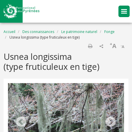
Aller au contenu principal
Fil d'Ariane
Accueil
Des connaissances
Le patrimoine naturel
Fonge
Usnea longissima (type fruticuleux en tige)
+
A
-
A
Imprimer
Usnea longissima
(type fruticuleux en tige)