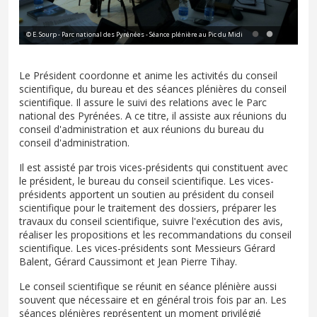
© E. Sourp - Parc national des Pyrénées - Journée du conseil scientifique au Pic du Midi
© E.
Le Président coordonne et anime les activités du conseil
scientifique, du bureau et des séances plénières du conseil
scientifique. Il assure le suivi des relations avec le Parc
national des Pyrénées. A ce titre, il assiste aux réunions du
conseil d'administration et aux réunions du bureau du
conseil d'administration.
Il est assisté par trois vices-présidents qui constituent avec
le président, le bureau du conseil scientifique. Les vices-
présidents apportent un soutien au président du conseil
scientifique pour le traitement des dossiers, préparer les
travaux du conseil scientifique, suivre l'exécution des avis,
réaliser les propositions et les recommandations du conseil
scientifique. Les vices-présidents sont Messieurs Gérard
Balent, Gérard Caussimont et Jean Pierre Tihay.
Le conseil scientifique se réunit en séance plénière aussi
souvent que nécessaire et en général trois fois par an. Les
séances plénières représentent un moment privilégié