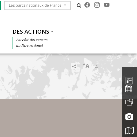
Les parcs nationaux de France
Les parcs nationaux de France
DES ACTIONS
Au côté des acteurs
du Parc national
+
A
-
A
Barre d'