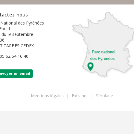
tactez-nous
 National des Pyrénées
 Fould
e du IV septembre
36
07 TARBES CEDEX
 05 62 54 16 40
nvoyer un email
Mentions légales
Extranet
Sérolane