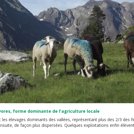
vores, forme dominante de l'agriculture locale
t les élevages dominants des vallées, représentant plus des 2/3 des f
ensuite, de façon plus dispersées. Quelques exploitations enfin élèven