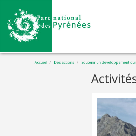
Aller au contenu principal
Fil d'Ariane
Accueil
Des actions
Soutenir un développement du
Activité