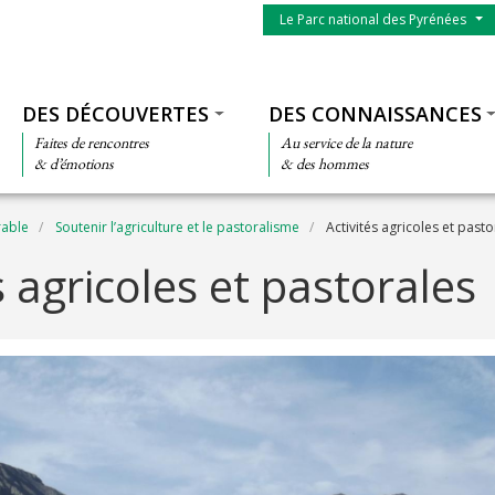
Menu du parc
Le Parc national des Pyrénées
Thématiques
DES DÉCOUVERTES
DES CONNAISSANCES
Faites de rencontres
Au service de la nature
& d’émotions
& des hommes
rable
Soutenir l’agriculture et le pastoralisme
Activités agricoles et pasto
s agricoles et pastorales