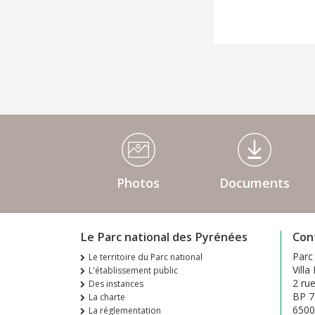
Médiathèque Footer
Photos
Documents
Le Parc national des Pyrénées
Con
Parc
Le territoire du Parc national
Villa
L'établissement public
2 ru
Des instances
BP 7
La charte
650
La réglementation