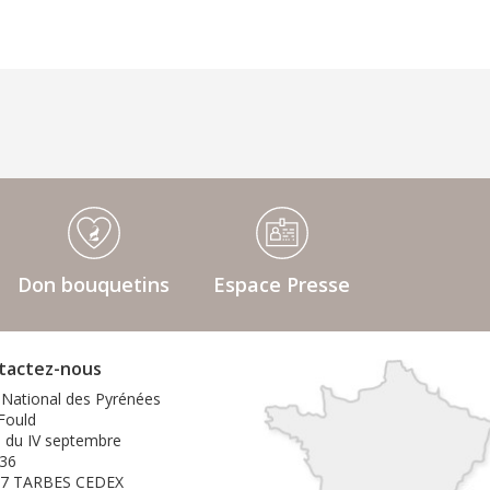
Don bouquetins
Espace Presse
tactez-nous
 National des Pyrénées
 Fould
e du IV septembre
36
07 TARBES CEDEX