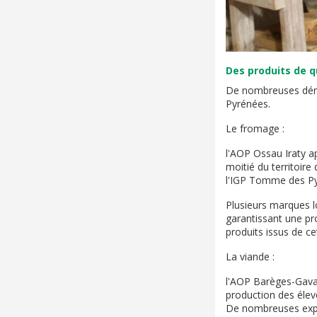
Des produits de q
De nombreuses démar
Pyrénées.
Le fromage :
l'AOP Ossau Iraty ap
moitié du territoire
l'IGP Tomme des Py
Plusieurs marques lo
garantissant une pr
produits issus de cet
La viande :
l'AOP Barèges-Gavarn
production des éleve
De nombreuses explo