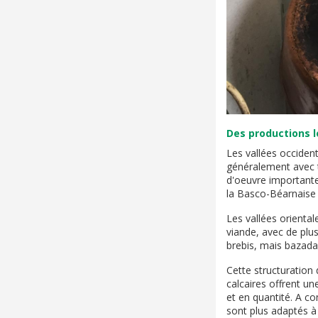
Des productions l
Les vallées occident
généralement avec t
d'oeuvre importante
la Basco-Béarnaise p
Les vallées oriental
viande, avec de plu
brebis, mais bazadai
Cette structuration 
calcaires offrent un
et en quantité. A co
sont plus adaptés à