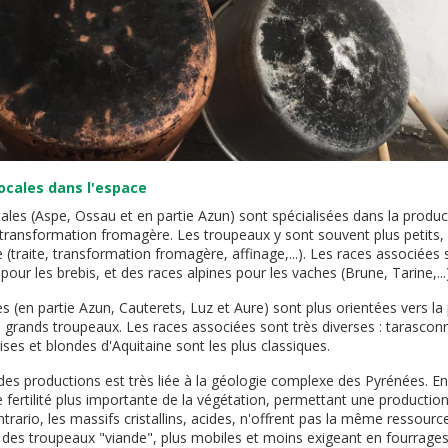
ocales dans l'espace
ales (Aspe, Ossau et en partie Azun) sont spécialisées dans la producti
ransformation fromagère. Les troupeaux y sont souvent plus petits,
 (traite, transformation fromagère, affinage,...). Les races associée
our les brebis, et des races alpines pour les vaches (Brune, Tarine,...)
es (en partie Azun, Cauterets, Luz et Aure) sont plus orientées vers l
s grands troupeaux. Les races associées sont très diverses : tarascon
ses et blondes d'Aquitaine sont les plus classiques.
des productions est très liée à la géologie complexe des Pyrénées. En 
e fertilité plus importante de la végétation, permettant une production 
ntrario, les massifs cristallins, acides, n'offrent pas la même ressourc
 des troupeaux "viande", plus mobiles et moins exigeant en fourrages