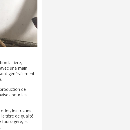
on laitière,
 avec une main
s sont généralement
.
a production de
naises pour les
effet, les roches
laitière de qualité
e fourragère, et
.