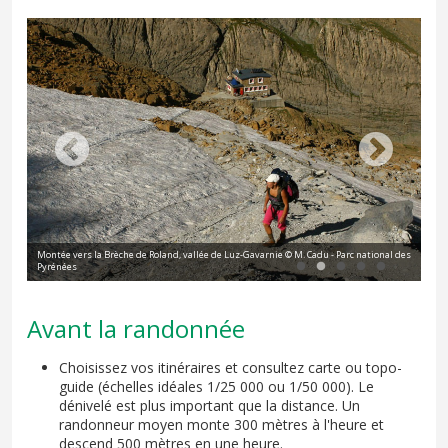
Montée vers la Brèche de Roland, vallée de Luz-Gavarnie © M. Cadu - Parc national des
Ran
Pyrénées
Pyr
Avant la randonnée
Choisissez vos itinéraires et consultez carte ou topo-
guide (échelles idéales 1/25 000 ou 1/50 000). Le
dénivelé est plus important que la distance. Un
randonneur moyen monte 300 mètres à l'heure et
descend 500 mètres en une heure.