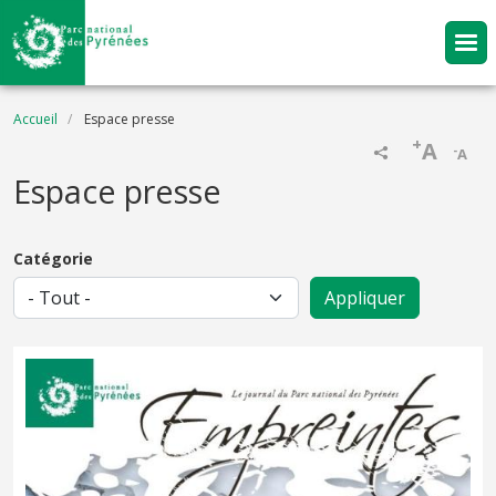
Aller au contenu principal
Fil d'Ariane
Accueil
Espace presse
+
A
-
A
Espace presse
Catégorie