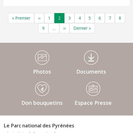
Pagination
Première page
Page précédente
Page
Page
Page
Page
Page
Page
Page
Page
« Premier
‹‹
1
2
3
4
5
6
7
8
Page
Page suivante
Dernière page
9
››
Dernier »
…
Médiathèque Footer
Photos
Documents
Don bouquetins
Espace Presse
Le Parc national des Pyrénées