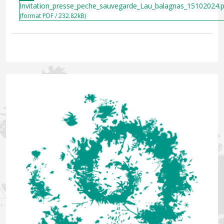
Invitation_presse_peche_sauvegarde_Lau_balagnas_15102024.
(format PDF / 232.82kB)