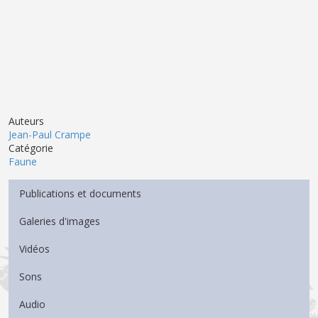
Auteurs
Jean-Paul Crampe
Catégorie
Faune
Menu Médiathèque
Publications et documents
Galeries d'images
Vidéos
Sons
Audio