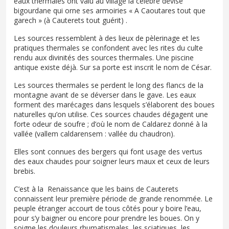
eaux thermales ont valu au village la célèbre devise
bigourdane qui orne ses armoiries « A Caoutares tout que
garech » (à Cauterets tout guérit) .
Les sources ressemblent à des lieux de pèlerinage et les
pratiques thermales se confondent avec les rites du culte
rendu aux divinités des sources thermales. Une piscine
antique existe déjà. Sur sa porte est inscrit le nom de César.
Les sources thermales se perdent le long des flancs de la
montagne avant de se déverser dans le gave. Les eaux
forment des marécages dans lesquels s’élaborent des boues
naturelles qu’on utilise. Ces sources chaudes dégagent une
forte odeur de soufre ; d’où le nom de Caldarez donné à la
vallée (vallem caldarensem : vallée du chaudron).
Elles sont connues des bergers qui font usage des vertus
des eaux chaudes pour soigner leurs maux et ceux de leurs
brebis.
C’est à la Renaissance que les bains de Cauterets
connaissent leur première période de grande renommée. Le
peuple étranger accourt de tous côtés pour y boire l’eau,
pour s’y baigner ou encore pour prendre les boues. On y
soigne les douleurs rhumatismales, les sciatiques, les