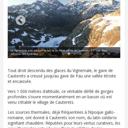
© P.
Le Vignemale avec, en contre-bas le lac Nère, vallée de Cauterets © F. Luc - Parc
Lac
national des Pyrénées
Pyr
Tout droit descendu des glaces du Vignemale, le gave de
Cauterets a creusé jusqu’au gave de Pau une vallée étroite
et encaissée.
Vers 1 000 mètres d’altitude, ce véritable défilé de gorges
profondes s’ouvre momentanément en un bassin où est
venu s’établir le village de Cauterets.
Les sources thermales, déjà fréquentées à l’époque gallo-
romaine, ont donné à Cauterets son nom, du latin
caldaria
signifiant chaudière. Réputées pour leurs vertus curatives, les