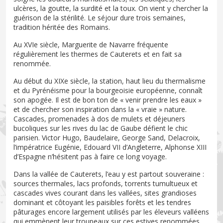
ulcères, la goutte, la surdité et la toux. On vient y chercher la
guérison de la stérilité. Le séjour dure trois semaines,
tradition héritée des Romains.
Au XVIe siècle, Marguerite de Navarre fréquente
régulièrement les thermes de Cauterets et en fait sa
renommée.
Au début du XIXe siècle, la station, haut lieu du thermalisme
et du Pyrénéisme pour la bourgeoisie européenne, connaît
son apogée. Il est de bon ton de « venir prendre les eaux »
et de chercher son inspiration dans la « vraie » nature.
Cascades, promenades à dos de mulets et déjeuners
bucoliques sur les rives du lac de Gaube défient le chic
parisien. Victor Hugo, Baudelaire, George Sand, Delacroix,
l’impératrice Eugénie, Edouard VII d’Angleterre, Alphonse XIII
d’Espagne n’hésitent pas à faire ce long voyage.
Dans la vallée de Cauterets, l’eau y est partout souveraine :
sources thermales, lacs profonds, torrents tumultueux et
cascades vives courant dans les vallées, sites grandioses
dominant et côtoyant les paisibles forêts et les tendres
pâturages encore largement utilisés par les éleveurs valléens
qui emmènent leur troupeaux sur ces estives renommées