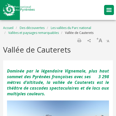
Aller au contenu principal
Fil d'Ariane
Accueil
Des découvertes
Les vallées du Parc national
Vallées et paysages remarquables
Vallée de Cauterets
+
A
-
A
Imprimer
Vallée de Cauterets
Dominée par le légendaire Vignemale, plus haut
sommet des Pyrénées françaises avec ses 3 298
mètres d’altitude, la vallée de Cauterets est le
théâtre de cascades spectaculaires et de lacs aux
multiples couleurs.